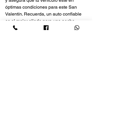
y asegura que tu vehículo esté en 
óptimas condiciones para este San 
Valentín. Recuerda, un auto confiable 
es el mejor aliado para una noche 
inolvidable.
Ver todo
Entradas recientes