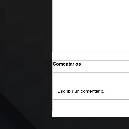
Comentarios
Escribir un comentario...
¡El Calor Sigue Exigiendo al
Máximo tu Motor y Podría
Estar Desgastándose Más
Rápido de lo Que Imaginas!