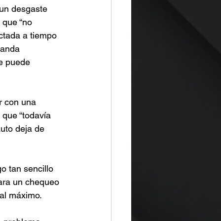
 un desgaste 
 que “no 
ctada a tiempo 
banda 
e puede 
r con una 
e que “todavía 
uto deja de 
o tan sencillo 
ara un chequeo 
 al máximo.