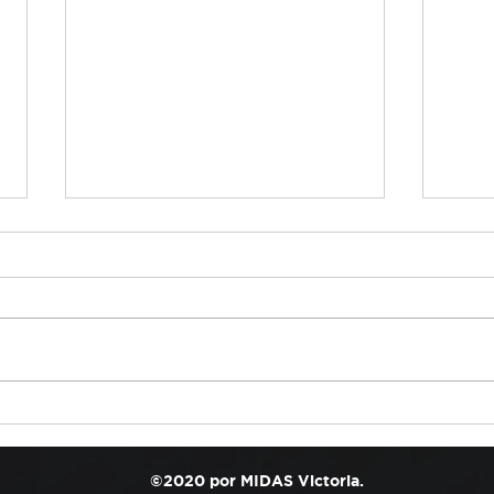
¡El Calor Sigue Acabando
¡Un 
con tu Batería… y Podría
Conv
Dejarte Varado Cuando
Cabe
©2020 por MIDAS Victoria.
Menos lo Esperas!
Mant