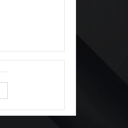
Viaje Inolvidable Puede
ertirse en un Dolor de
za Si Olvidas el
enimiento de tu Auto!