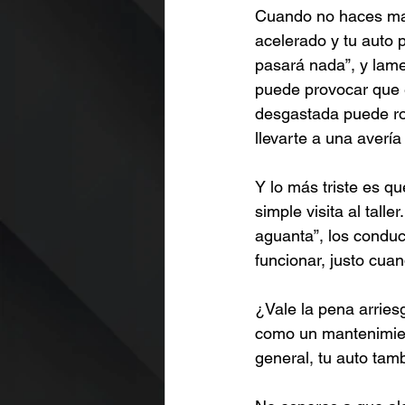
Cuando no haces man
acelerado y tu auto p
pasará nada”, y lam
puede provocar que 
desgastada puede ro
llevarte a una avería 
Y lo más triste es q
simple visita al talle
aguanta”, los conduc
funcionar, justo cua
¿Vale la pena arriesg
como un mantenimien
general, tu auto tam