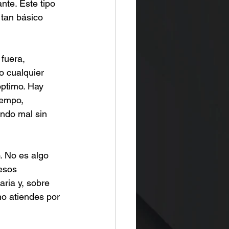
nte. Este tipo 
 tan básico 
fuera, 
o cualquier 
ptimo. Hay 
iempo, 
ndo mal sin 
. No es algo 
esos 
ria y, sobre 
no atiendes por 