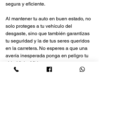
segura y eficiente.
Al mantener tu auto en buen estado, no 
solo proteges a tu vehículo del 
desgaste, sino que también garantizas 
tu seguridad y la de tus seres queridos 
en la carretera. No esperes a que una 
avería inesperada ponga en peligro tu 
vida. Visita Midas y asegura que tu auto 
esté siempre en óptimas condiciones 
con un mantenimiento preventivo que 
te permitirá conducir con confianza.
Ver todo
Entradas recientes