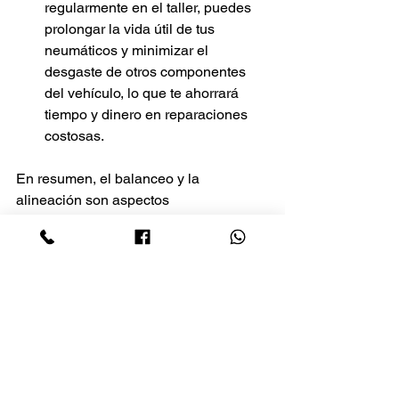
regularmente en el taller, puedes 
prolongar la vida útil de tus 
neumáticos y minimizar el 
desgaste de otros componentes 
del vehículo, lo que te ahorrará 
tiempo y dinero en reparaciones 
costosas.
En resumen, el balanceo y la 
alineación son aspectos 
fundamentales del mantenimiento de tu 
vehículo que no debes pasar por alto. 
Al garantizar que tus neumáticos estén 
balanceados y alineados 
correctamente, puedes mejorar tu 
seguridad en la carretera, la estabilidad 
de tu vehículo y prevenir problemas 
costosos a largo plazo. No subestimes 
la importancia de estos servicios y 