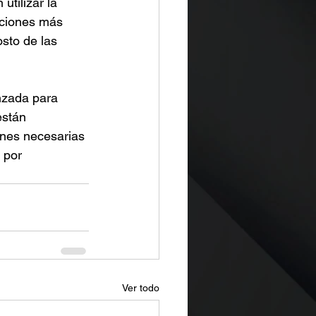
utilizar la 
aciones más 
sto de las 
nzada para 
están 
ones necesarias 
 por 
Ver todo