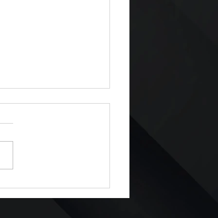
Viaje Inolvidable Puede
ertirse en un Dolor de
za Si Olvidas el
enimiento de tu Auto!