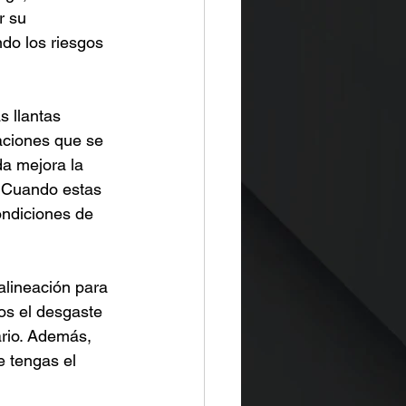
r su 
do los riesgos 
 llantas 
aciones que se 
da mejora la 
. Cuando estas 
ondiciones de 
alineación para 
os el desgaste 
rio. Además, 
e tengas el 