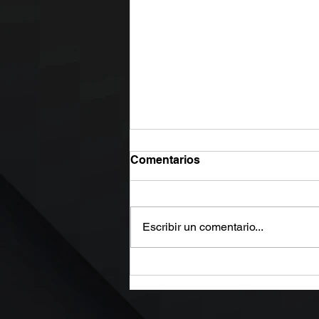
Comentarios
Escribir un comentario...
¡El Calor Sigue Exigiendo al
Máximo tu Motor y Podría
Estar Desgastándose Más
Rápido de lo Que Imaginas!