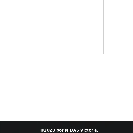
¡El Calor Sigue Acabando
¡Un 
con tu Batería… y Podría
Conv
Dejarte Varado Cuando
Cabe
©2020 por MIDAS Victoria.
Menos lo Esperas!
Mant