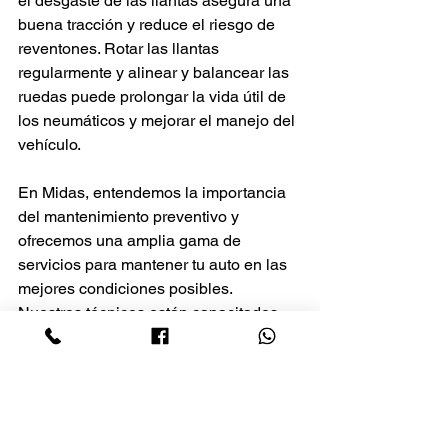
el desgaste de las llantas asegura una 
buena tracción y reduce el riesgo de 
reventones. Rotar las llantas 
regularmente y alinear y balancear las 
ruedas puede prolongar la vida útil de 
los neumáticos y mejorar el manejo del 
vehículo.
En Midas, entendemos la importancia 
del mantenimiento preventivo y 
ofrecemos una amplia gama de 
servicios para mantener tu auto en las 
mejores condiciones posibles. 
Nuestros técnicos están capacitados 
para realizar revisiones completas y 
asegurarse de que tu vehículo funcione 
de manera óptima. ¡Ven a Midas y 
prolonga la vida de tu auto con nuestro 
servicio de mantenimiento preventivo!