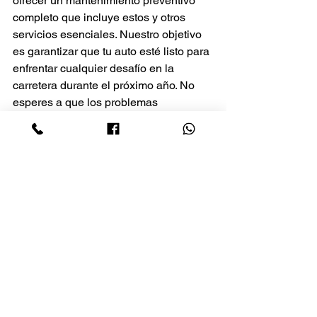
ofrecer un mantenimiento preventivo 
completo que incluye estos y otros 
servicios esenciales. Nuestro objetivo 
es garantizar que tu auto esté listo para 
enfrentar cualquier desafío en la 
carretera durante el próximo año. No 
esperes a que los problemas 
aparezcan; haz tu cita en Midas y 
comienza el año con un vehículo 
seguro, eficiente y confiable.
Ver todo
Entradas recientes